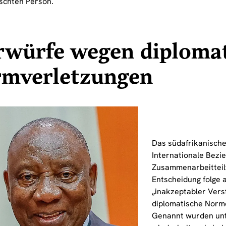
chten Person.
rwürfe wegen diplomat
rmverletzungen
Das südafrikanische
Internationale Bezi
Zusammenarbeitteilt
Entscheidung folge 
„inakzeptabler Ver
diplomatische Norm
Genannt wurden un