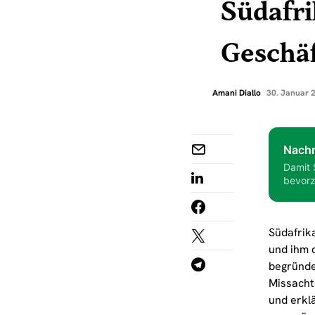
Südafri
Geschäf
Amani Diallo
30. Januar 
Nachr
Damit 
bevorz
Südafrik
und ihm 
begründe
Missacht
und erklä