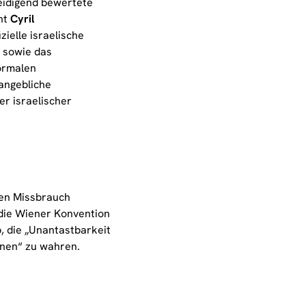
leidigend bewertete
ent
Cyril
zielle israelische
 sowie das
ormalen
angebliche
r israelischer
ben Missbrauch
 die Wiener Konvention
, die „Unantastbarkeit
onen“ zu wahren.