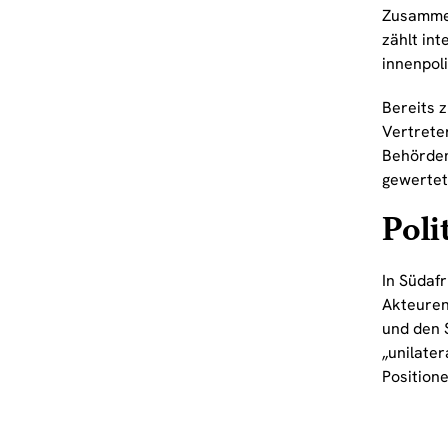
Zusammen
zählt int
innenpoli
Bereits z
Vertrete
Behörden
gewertet
Poli
In Südafr
Akteuren
und den S
„unilate
Positione