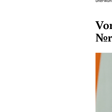
unerwüns
Vo
No