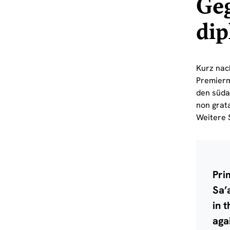
Geg
dip
Kurz nac
Premierm
den süda
non grat
Weitere 
Pri
Sa’
in 
aga