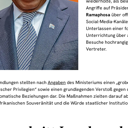
wiederholte, als be
Angriffe auf Präsid
Ramaphosa
über offi
Social-Media-Kanäle
Unterlassen einer f
Unterrichtung über 
Besuche hochrangige
Vertreter.
ndlungen stellten nach
Angaben
des Ministeriums einen „gro
ischer Privilegien“ sowie einen grundlegenden Verstoß gegen
lomatische Beziehungen dar. Die Maßnahmen zielten darauf ab
frikanischen Souveränität und die Würde staatlicher Instituti