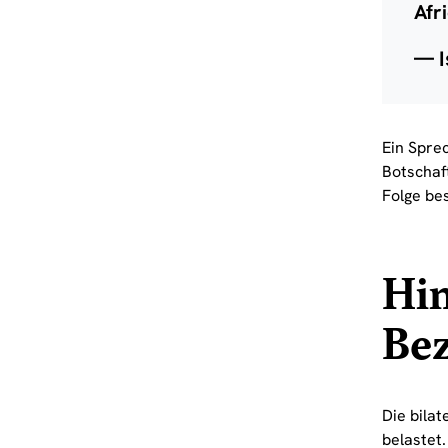
Afr
— I
Ein Spre
Botschaft
Folge be
Hi
Be
Die bila
belastet