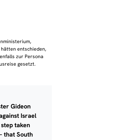
enministerium,
hätten entschieden,
benfalls zur Persona
usreise gesetzt.
ster Gideon
against Israel
 step taken
 – that South