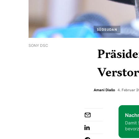
SÜDSUDAN
SONY DSC
Präside
Versto
Amani Diallo
4. Februar 
Nachr
Damit 
bevorz