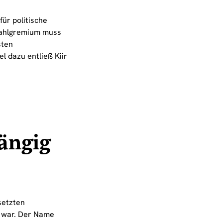
für politische
Wahlgremium muss
sten
el dazu entließ Kiir
ängig
setzten
 war. Der Name