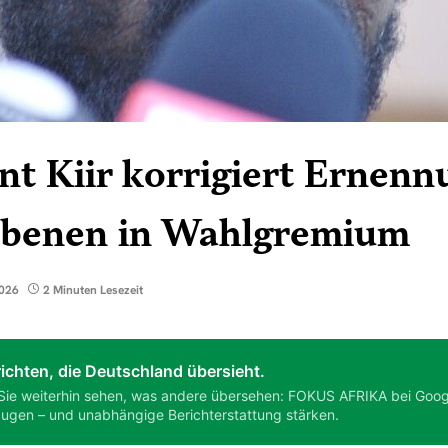
nt Kiir korrigiert Ernenn
rbenen in Wahlgremium
2026
2 Minuten Lesezeit
ichten, die Deutschland übersieht.
Sie weiterhin sehen, was andere übersehen: FOKUS AFRIKA bei Goog
ugen – und unabhängige Berichterstattung stärken.