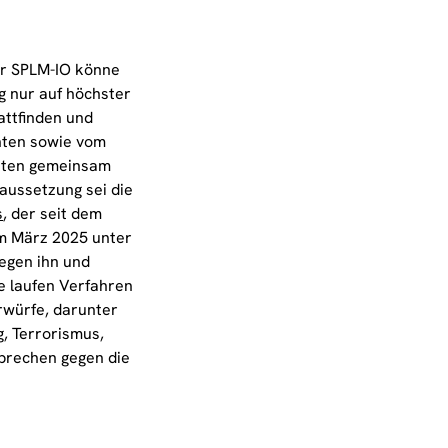
er SPLM-IO könne
g nur auf höchster
attfinden und
nten sowie vom
nten gemeinsam
aussetzung sei die
s
, der seit dem
im März 2025 unter
egen ihn und
e laufen Verfahren
würfe, darunter
, Terrorismus,
brechen gegen die