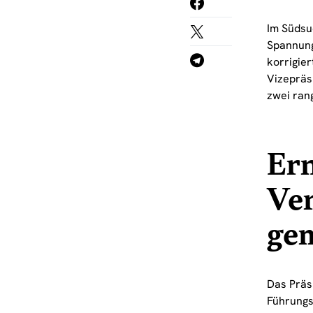
Im Südsu
Spannung
korrigie
Vizeprä
zwei ran
Ern
Ver
ge
Das Präsi
Führungs