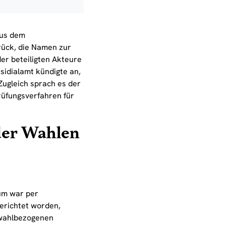
aus dem
ück, die Namen zur
der beteiligten Akteure
sidialamt kündigte an,
Zugleich sprach es der
rüfungsverfahren für
der Wahlen
um war per
gerichtet worden,
 wahlbezogenen