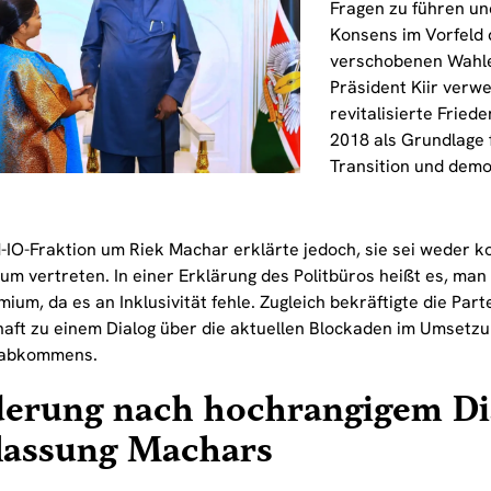
Fragen zu führen un
Konsens im Vorfeld 
verschobenen Wahle
Präsident Kiir verwe
revitalisierte Fri
2018 als Grundlage f
Transition und dem
-IO-Fraktion um Riek Machar erklärte jedoch, sie sei weder k
m vertreten. In einer Erklärung des Politbüros heißt es, man 
um, da es an Inklusivität fehle. Zugleich bekräftigte die Part
haft zu einem Dialog über die aktuellen Blockaden im Umsetz
sabkommens.
derung nach hochrangigem Di
ilassung Machars