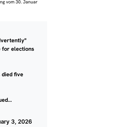
ung vom 30. Januar
dvertently"
 for elections
 died five
sued…
ary 3, 2026