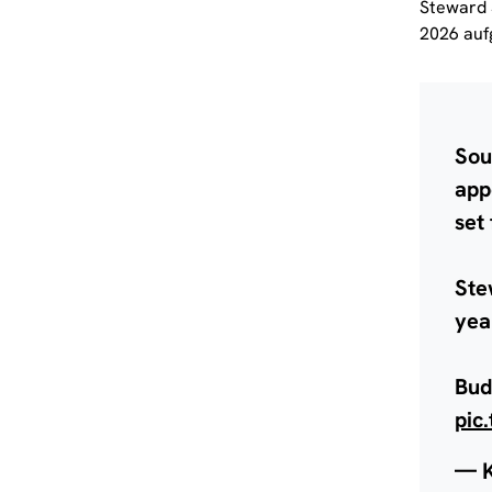
Steward 
2026 auf
Sou
app
set
Ste
yea
Bud
pic
— 