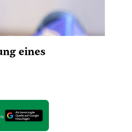
ung eines
le