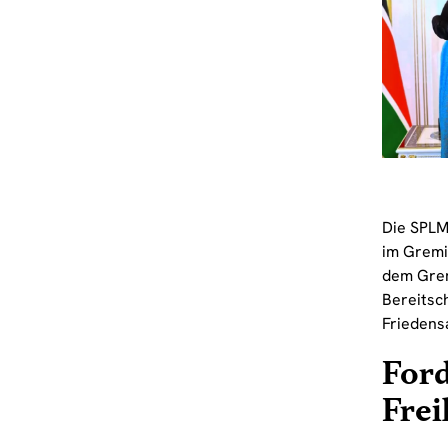
Die SPLM
im Gremiu
dem Gremi
Bereitsc
Frieden
For
Fre