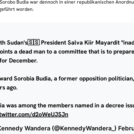
Sorobo Budia war dennoch in einer republikanischen Anordn
geführt worden.
th Sudan's🇸🇸 President Salva Kiir Mayardit "ina
oints a dead man to a committee that is to prepare
 for December.
ward Sorobia Budia, a former opposition politician,
rs ago.
ia was among the members named in a decree is
.twitter.com/d2oWeUJSJn
Kennedy Wandera (@KennedyWandera_)
Febru