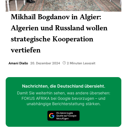
Mikhaïl Bogdanov in Algier:
Algerien und Russland wollen
strategische Kooperation
vertiefen
Amani Diallo
20. Dezember 2024
2 Minuten Lesezeit
Nachrichten, die Deutschland übersieht.
Damit Sie weiterhin sehen, was andere übersehen:
FOKUS AFRIKA bei Google bevorzugen – und
unabhängige Berichterstattung stärken.