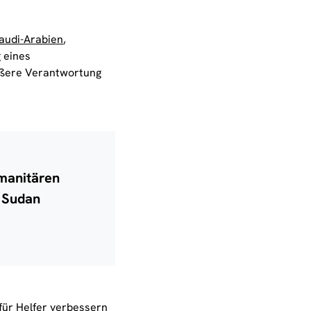
audi-Arabien
,
 eines
ßere Verantwortung
umanitären
m Sudan
ür Helfer verbessern