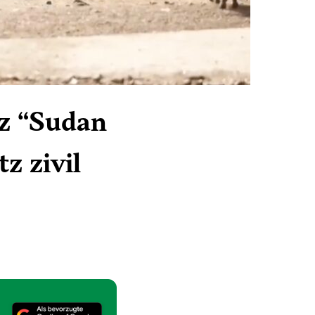
nz “Sudan
z zivil