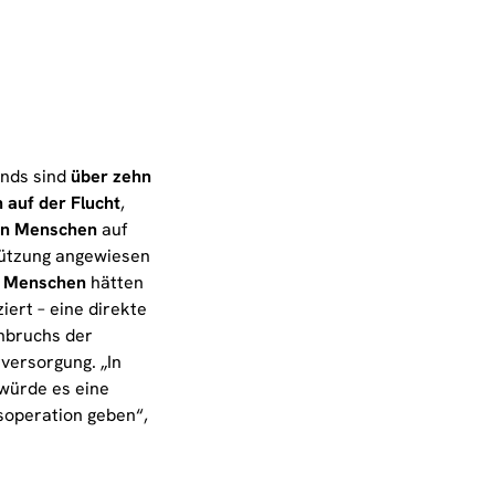
nds sind
über zehn
 auf der Flucht
,
nen Menschen
auf
ützung angewiesen
0 Menschen
hätten
ziert – eine direkte
nbruchs der
versorgung. „In
würde es eine
fsoperation geben“,