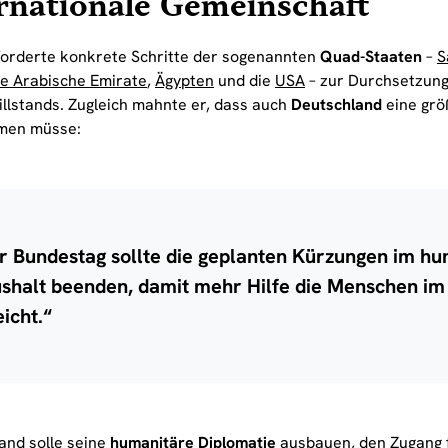
rnationale Gemeinschaft
forderte konkrete Schritte der sogenannten
Quad-Staaten
–
S
te Arabische Emirate
,
Ägypten
und die
USA
– zur Durchsetzung
illstands. Zugleich mahnte er, dass auch
Deutschland
eine grö
men müsse:
r Bundestag sollte die geplanten Kürzungen im h
shalt beenden, damit mehr Hilfe die Menschen i
eicht.“
and solle seine
humanitäre Diplomatie
ausbauen, den Zugang f