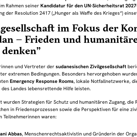
 im Rahmen seiner
Kandidatur für den UN-Sicherheitsrat 202
g der Resolution 2417 („Hunger als Waffe des Krieges“) einse
lgesellschaft im Fokus der Ko
dan – Frieden und humanitär
l denken”
rinnen und Vertreter der
sudanesischen Zivilgesellschaft
beri
nter extremen Bedingungen. Besonders hervorgehoben wurde
nten
Emergency Response Rooms
, lokale Notfallnetzwerke, di
 des Landes lebensrettende Hilfe leisten.
rt wurden Strategien für Schutz und humanitären Zugang, die 
chen in Friedensprozessen sowie die Perspektiven für eine zi
n Teilnehmerinnen waren:
ani Abbas
, Menschenrechtsaktivistin und Gründerin der Orga