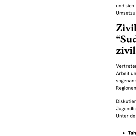
und sich
Umsetzun
Zivi
“Su
zivi
Vertrete
Arbeit u
sogenan
Regionen
Diskutie
Jugendli
Unter de
Tah