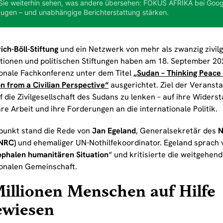
Sie weiterhin sehen, was andere übersehen: FOKUS AFRIKA bei Goog
ugen – und unabhängige Berichterstattung stärken.
ich-Böll-Stiftung
und ein Netzwerk von mehr als zwanzig zivilg
tionen und politischen Stiftungen haben am 18. September 202
ionale Fachkonferenz unter dem Titel
„Sudan – Thinking Peace
n from a Civilian Perspective“
ausgerichtet. Ziel der Veransta
 die Zivilgesellschaft des Sudans zu lenken – auf ihre Widerst
e Arbeit und ihre Forderungen an die internationale Politik.
lpunkt stand die Rede von
Jan Egeland
, Generalsekretär des
N
(NRC)
und ehemaliger UN-Nothilfekoordinator. Egeland sprach 
ophalen humanitären Situation
“ und kritisierte die weitgehend
ionalen Gemeinschaft.
illionen Menschen auf Hilfe
ewiesen