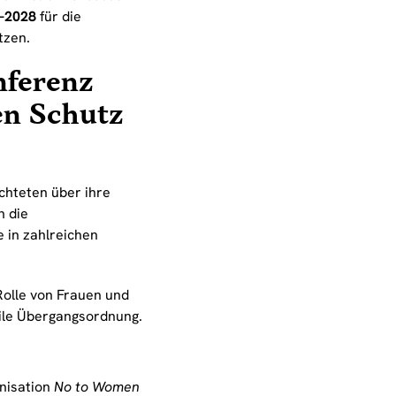
7–2028
für die
tzen.
nferenz
en Schutz
chteten über ihre
n die
e in zahlreichen
Rolle von Frauen und
vile Übergangsordnung.
nisation
No to Women