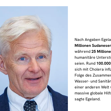
Nach Angaben Egela
Millionen Sudanesen
während
25 Millio
humanitäre Unterst
seien. Rund
100.00
sich mit Cholera infi
Folge des Zusamme
Wasser- und Sanitär
einer anderen Welt 
massive globale Hil
sagte Egeland.