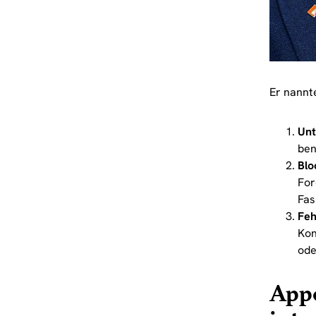
Er nannt
Unt
ben
Blo
For
Fas
Feh
Kon
ode
Appe