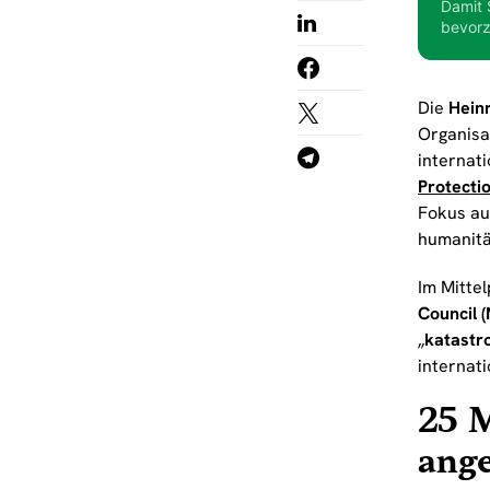
Damit 
bevorz
Die
Heinr
Organisa
internat
Protectio
Fokus auf
humanitär
Im Mitte
Council 
„
katastr
internat
25 M
ang