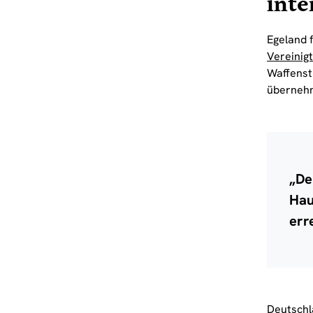
inte
Egeland 
Vereinig
Waffenst
überneh
„De
Hau
err
Deutschl