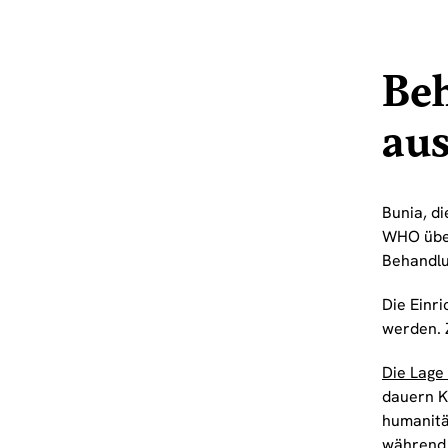
Be
au
Bunia, d
WHO über
Behandl
Die Einri
werden. 
Die Lage
dauern Ko
humanitä
während 