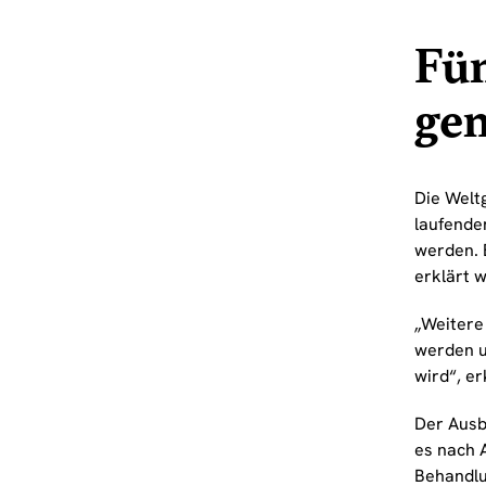
Fün
ge
Die Welt
laufende
werden. 
erklärt 
„Weitere
werden u
wird“, er
Der Ausb
es nach 
Behandl