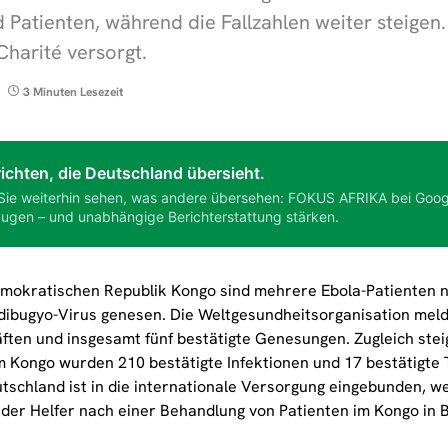
 Patienten, während die Fallzahlen weiter steigen.
 Charité versorgt.
3 Minuten Lesezeit
ichten, die Deutschland übersieht.
Sie weiterhin sehen, was andere übersehen: FOKUS AFRIKA bei Goog
ugen – und unabhängige Berichterstattung stärken.
emokratischen Republik Kongo sind mehrere Ebola-Patienten na
ibugyo-Virus genesen. Die Weltgesundheitsorganisation meld
äften und insgesamt fünf bestätigte Genesungen. Zugleich stei
m Kongo wurden 210 bestätigte Infektionen und 17 bestätigte To
tschland ist in die internationale Versorgung eingebunden, we
er Helfer nach einer Behandlung von Patienten im Kongo in Be