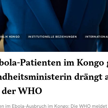
UBLIK KONGO
INSTITUTIONELLE BEZIEHUNGEN
INTERNATIONA
bola-Patienten im Kongo
dheitsministerin drängt 
 der WHO
en im Ebola-Ausbruch im Kongo: Die WHO meldet f