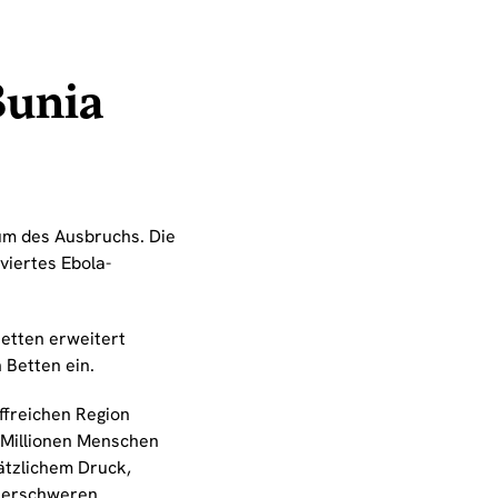
Bunia
rum des Ausbruchs. Die
iertes Ebola-
Betten erweitert
 Betten ein.
ffreichen Region
2 Millionen Menschen
ätzlichem Druck,
 erschweren.