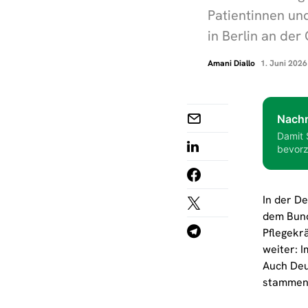
Patientinnen und
in Berlin an der
Amani Diallo
1. Juni 2026
Nachr
Damit 
bevorz
In der D
dem Bund
Pflegekr
weiter: I
Auch Deu
stammend