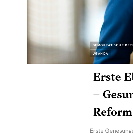
DEMOKRATISCHE REP
UGANDA
Erste E
– Gesun
Reform
Erste Genesung