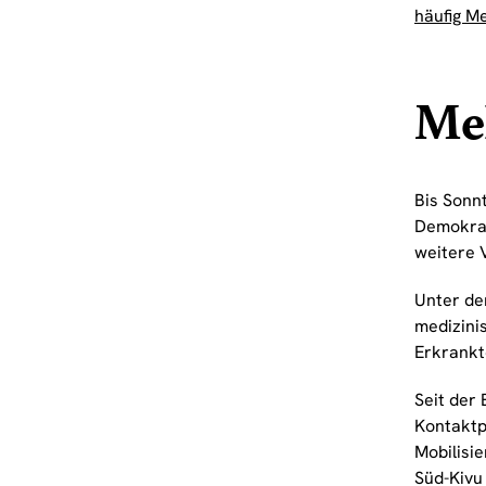
häufig Me
Meh
Bis Sonn
Demokrat
weitere 
Unter de
medizini
Erkrankt
Seit der
Kontaktp
Mobilisie
Süd-Kivu