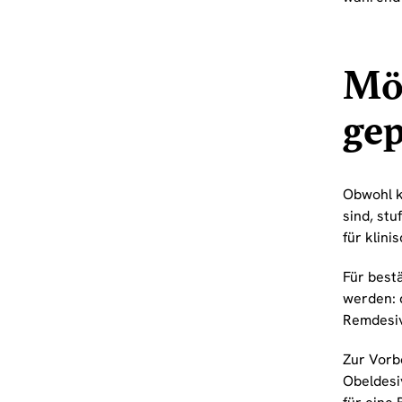
Mö
gep
Obwohl k
sind, st
für klini
Für bestä
werden: 
Remdesiv
Zur Vorbe
Obeldesiv