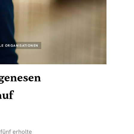
LE ORGANISATIONEN
 genesen
auf
ünf erholte