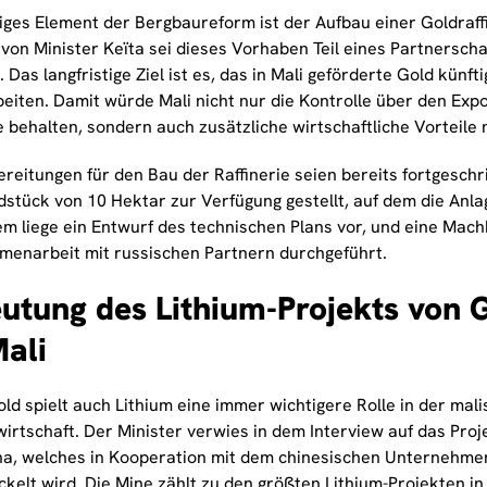
iges Element der Bergbaureform ist der Aufbau einer Goldraffi
von Minister Keïta sei dieses Vorhaben Teil eines Partnersc
 Das langfristige Ziel ist es, das in Mali geförderte Gold künft
eiten. Damit würde Mali nicht nur die Kontrolle über den Expo
e behalten, sondern auch zusätzliche wirtschaftliche Vorteile
reitungen für den Bau der Raffinerie seien bereits fortgeschr
dstück von 10 Hektar zur Verfügung gestellt, auf dem die Anl
dem liege ein Entwurf des technischen Plans vor, und eine Mac
menarbeit mit russischen Partnern durchgeführt.
utung des Lithium-Projekts von
Mali
ld spielt auch Lithium eine immer wichtigere Rolle in der mal
irtschaft. Der Minister verwies in dem Interview auf das Proj
a, welches in Kooperation mit dem chinesischen Unternehm
kelt wird. Die Mine zählt zu den größten Lithium-Projekten in 