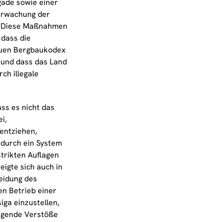
gade sowie einer
erwachung der
. Diese Maßnahmen
 dass die
euen Bergbaukodex
 und dass das Land
ch illegale
ass es nicht das
ei,
entziehen,
 durch ein System
strikten Auflagen
zeigte sich auch in
eidung des
en Betrieb einer
iga einzustellen,
gende Verstöße