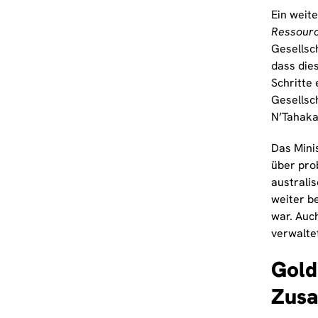
Ein weite
Ressourc
Gesellsch
dass die
Schritte
Gesellsc
N’Tahaka 
Das Minis
über pro
australi
weiter b
war. Auc
verwalte
Gold
Zusa