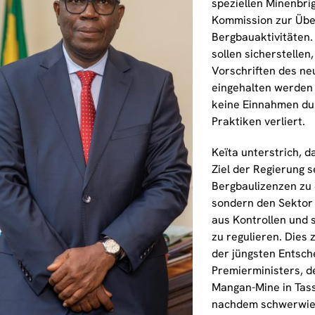
speziellen Minenbri
Kommission zur Üb
Bergbauaktivitäten
sollen sicherstellen,
Vorschriften des n
eingehalten werden
keine Einnahmen dur
Praktiken verliert.
Keïta unterstrich, d
Ziel der Regierung s
Bergbaulizenzen zu 
sondern den Sektor
aus Kontrollen und 
zu regulieren. Dies 
der jüngsten Entsch
Premierministers, d
Mangan-Mine in Tass
nachdem schwerwie