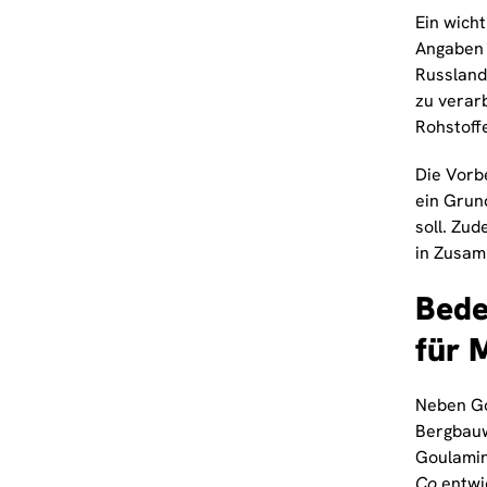
Ein wicht
Angaben 
Russland.
zu verarb
Rohstoff
Die Vorbe
ein Grun
soll. Zu
in Zusam
Bede
für 
Neben Go
Bergbauw
Goulamin
Co
entwic