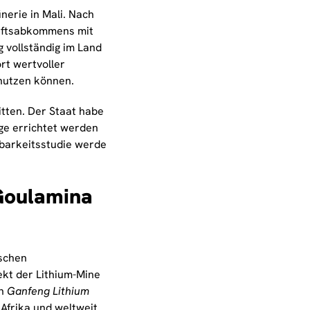
nerie in Mali. Nach
haftsabkommens mit
ig vollständig im Land
rt wertvoller
 nutzen können.
itten. Der Staat habe
age errichtet werden
hbarkeitsstudie werde
 Goulamina
ischen
ekt der Lithium-Mine
en
Ganfeng Lithium
Afrika und weltweit.