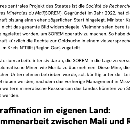
res zentrales Projekt des Staates ist die
Société de Recherche
es Minérales du Mali
(SOREM). Gegründet im Jahr 2022, hat di
aft bislang einen eher zögerlichen Start hingelegt. Minister K
s nicht das gesamte Bild widerspiegele. Vielmehr seien bereit
 eingeleitet worden, um SOREM operativ zu machen. So habe de
haft kürzlich die Rechte zur Goldsuche in einem vielversprec
im Kreis N’Tillit (Region Gao) zugeteilt.
terium arbeite intensiv daran, die SOREM in die Lage zu verse
blematische Minen wie Morila zu übernehmen. Diese Mine, di
schen Unternehmen betrieben wurde, soll künftig unter der L
etrieben werden, nachdem das vorherige Management in Missw
h weitere mineralische Ressourcen des Landes könnten von 
t werden.
raffination im eigenen Land:
mmenarbeit zwischen Mali und 