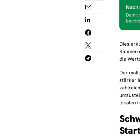
Nachr
Damit 
bevorz
Dies erk
Rahmen d
die Wert
Der malis
stärker i
zahlreic
umzustei
lokalen 
Schw
Star