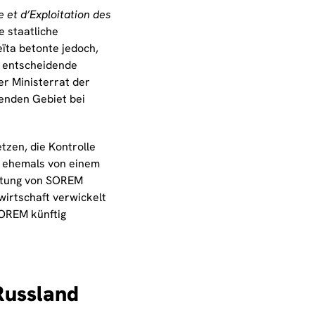
 et d’Exploitation des
e staatliche
eïta betonte jedoch,
s entscheidende
r Ministerrat der
henden Gebiet bei
tzen, die Kontrolle
e ehemals von einem
eitung von SOREM
irtschaft verwickelt
SOREM künftig
Russland