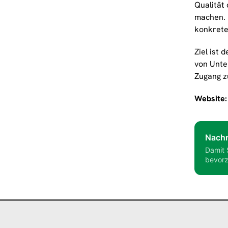
Qualität 
machen. 
konkrete
Ziel ist
von Unte
Zugang z
Website
Nachr
Damit 
bevorz