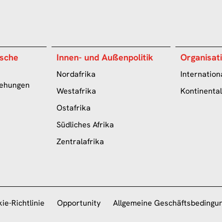
ische
Innen- und Außenpolitik
Organisat
Nordafrika
Internation
ziehungen
Westafrika
Kontinenta
Ostafrika
Südliches Afrika
Zentralafrika
ie-Richtlinie
Opportunity
Allgemeine Geschäftsbedingu