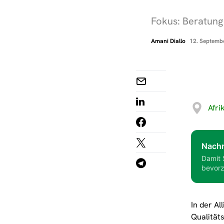
Fokus: Beratung
Amani Diallo
12. Septemb
Afri
Nachr
Damit 
bevorz
In der Al
Qualität