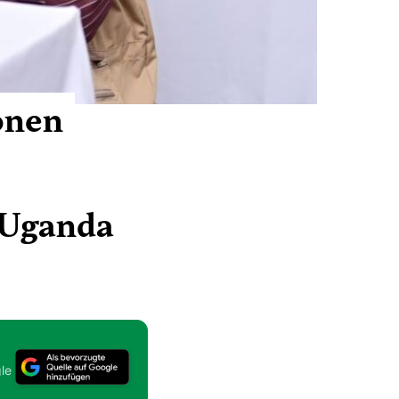
onen
 Uganda
le