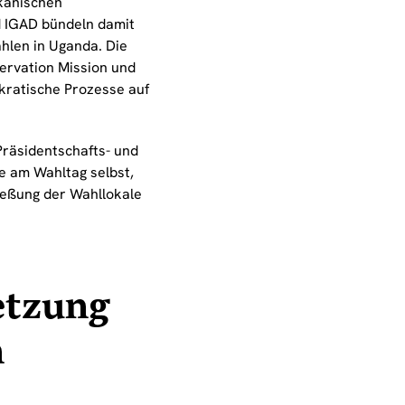
kanischen
d IGAD bündeln damit
hlen in Uganda. Die
ervation Mission und
okratische Prozesse auf
Präsidentschafts- und
e am Wahltag selbst,
ließung der Wahllokale
etzung
n