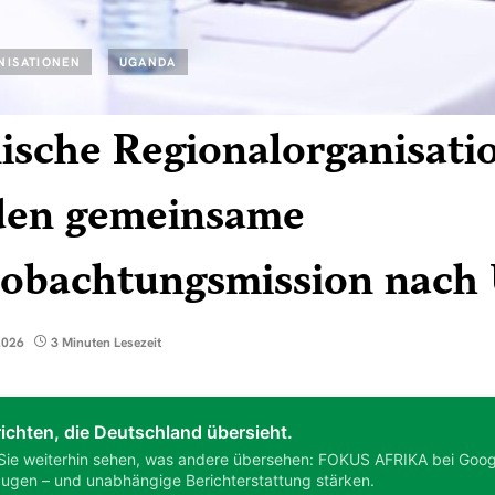
NISATIONEN
UGANDA
ische Regionalorganisati
den gemeinsame
obachtungsmission nach
2026
3 Minuten Lesezeit
ichten, die Deutschland übersieht.
Sie weiterhin sehen, was andere übersehen: FOKUS AFRIKA bei Goog
ugen – und unabhängige Berichterstattung stärken.