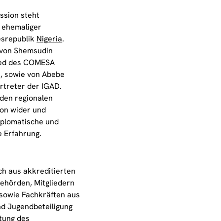
ssion steht
 ehemaliger
esrepublik
Nigeria
.
 von Shemsudin
ied des COMESA
, sowie von Abebe
rtreter der IGAD.
 den regionalen
ion wider und
diplomatische und
e Erfahrung.
ch aus akkreditierten
behörden, Mitgliedern
 sowie Fachkräften aus
d Jugendbeteiligung
tung des