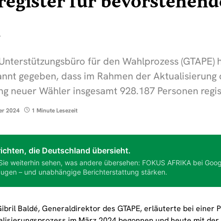
egister für bevorstehend
n
Unterstützungsbüro für den Wahlprozess (GTAPE) 
nt gegeben, dass im Rahmen der Aktualisierung 
ng neuer Wähler insgesamt 928.187 Personen regis
er 2024
1 Minute Lesezeit
ichten, die Deutschland übersieht.
Sie weiterhin sehen, was andere übersehen: FOKUS AFRIKA bei Goog
ugen – und unabhängige Berichterstattung stärken.
Gibril Baldé, Generaldirektor des GTAPE, erläuterte bei einer
alisierungsprozess im März 2024 begonnen und heute mit der