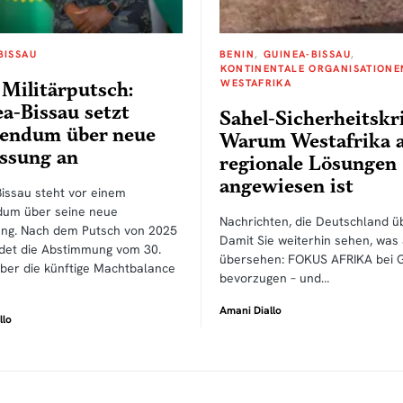
BISSAU
BENIN
GUINEA-BISSAU
KONTINENTALE ORGANISATIONE
WESTAFRIKA
Militärputsch:
a-Bissau setzt
Sahel-Sicherheitskri
rendum über neue
Warum Westafrika 
ssung an
regionale Lösungen
angewiesen ist
issau steht vor einem
dum über seine neue
Nachrichten, die Deutschland üb
ung. Nach dem Putsch von 2025
Damit Sie weiterhin sehen, was
det die Abstimmung vom 30.
übersehen: FOKUS AFRIKA bei 
ber die künftige Machtbalance
bevorzugen – und…
Amani Diallo
llo