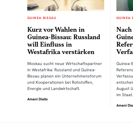
GUINEA-BISSAU
GUINEA-
Kurz vor Wahlen in
Nach 
Guinea-Bissau: Russland
Guine
will Einfluss in
Refe
Westafrika verstärken
Verfa
Moskau sucht neue Wirtschaftspartner
Guinea-B
in Westafrika: Russland und Guinea-
Referen
Bissau planen ein Unternehmensforum
Verfass
und Kooperationen bei Rohstoffen,
entschei
Energie und Landwirtschaft.
August ü
im Staat.
Amani Diallo
Amani Dia