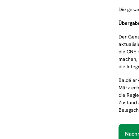
Die gesa
Übergabe
Der Gener
aktualis
die CNE n
machen, 
die Integ
Baldé er
März erfo
die Regi
Zustand 
Belegscha
Nachr