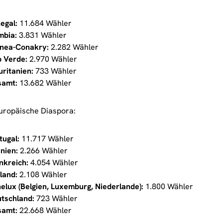
egal:
11.684 Wähler
bia:
3.831 Wähler
nea-Conakry:
2.282 Wähler
 Verde:
2.970 Wähler
ritanien:
733 Wähler
samt:
13.682 Wähler
europäische Diaspora:
tugal:
11.717 Wähler
nien:
2.266 Wähler
nkreich:
4.054 Wähler
land:
2.108 Wähler
elux (Belgien, Luxemburg, Niederlande):
1.800 Wähler
tschland:
723 Wähler
samt:
22.668 Wähler