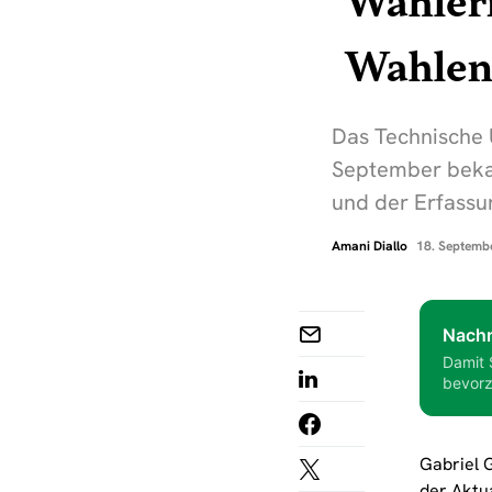
Wählerr
Wahle
Das Technische 
September bekan
und der Erfassu
Amani Diallo
18. Septemb
Nachr
Damit 
bevorz
Gabriel 
der Aktu