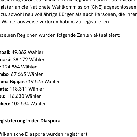
gister an die Nationale Wahlkommission (CNE) abgeschlossen
azu, sowohl neu volljährige Bürger als auch Personen, die ihr
e Wählerausweise verloren haben, zu registrieren.
inzelnen Regionen wurden folgende Zahlen aktualisiert:
bali:
49.862 Wähler
nará:
38.172 Wähler
:
124.864 Wähler
mbo:
67.665 Wähler
ama Bijagós:
19.575 Wähler
atá:
118.311 Wähler
u:
116.630 Wähler
heu:
102.534 Wähler
gistrierung in der Diaspora
frikanische Diaspora wurden registriert: