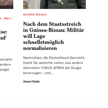
GUINEA-BISSAU
N
MALI
Nach dem Staatsstreich
in Guinea-Bissau: Militär
se:
will Lage
auf
schnellstmöglich
normalisieren
Nachrichten, die Deutschland übersieht.
ersieht.
Damit Sie weiterhin sehen, was andere
 andere
übersehen: FOKUS AFRIKA bei Google
Google
bevorzugen – und…
Amani Diallo