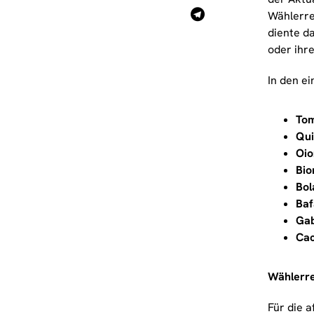
Wählerre
diente d
oder ihr
In den e
Tom
Qui
Oio
Bio
Bol
Baf
Gab
Cac
Wählerre
Für die a