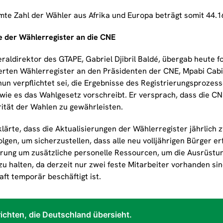
mte Zahl der Wähler aus Afrika und Europa beträgt somit 44.1
 der Wählerregister an die CNE
aldirektor des GTAPE, Gabriel Djibril Baldé, übergab heute fo
ierten Wählerregister an den Präsidenten der CNE, Mpabi Cabi
un verpflichtet sei, die Ergebnisse des Registrierungsprozess
wie es das Wahlgesetz vorschreibt. Er versprach, dass die CN
rität der Wahlen zu gewährleisten.
klärte, dass die Aktualisierungen der Wählerregister jährlich
lgen, um sicherzustellen, dass alle neu volljährigen Bürger er
erung um zusätzliche personelle Ressourcen, um die Ausrüstu
zu halten, da derzeit nur zwei feste Mitarbeiter vorhanden si
ft temporär beschäftigt ist.
ichten, die Deutschland übersieht.