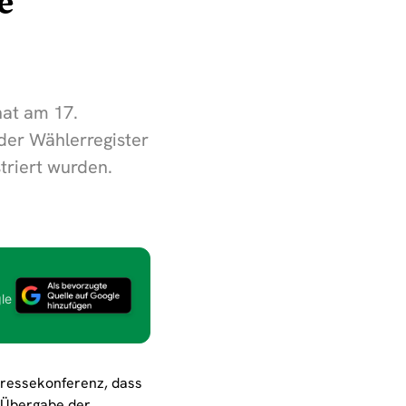
e
hat am 17.
der Wählerregister
triert wurden.
le
 Pressekonferenz, dass
 Übergabe der