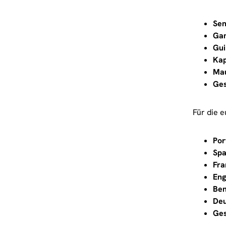
Sen
Gam
Gui
Kap
Mau
Ge
Für die 
Por
Spa
Fra
Eng
Ben
Deu
Ge