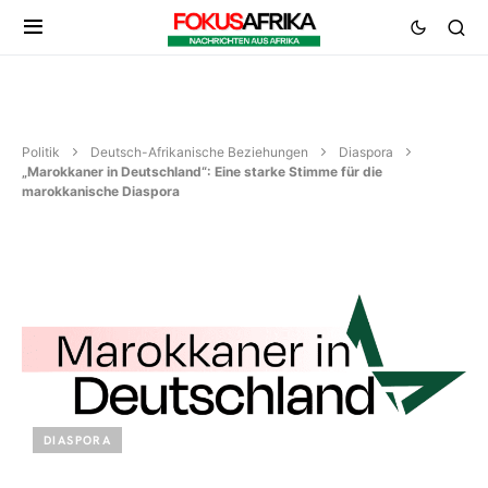
Politik
Deutsch-Afrikanische Beziehungen
Diaspora
„Marokkaner in Deutschland“: Eine starke Stimme für die
marokkanische Diaspora
DIASPORA