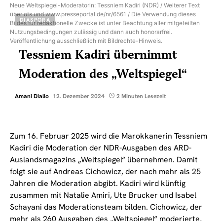
Neue Weltspiegel-Moderatorin: Tessniem Kadiri (NDR) / Weiterer Text
über ots und www.presseportal.de/nr/6561 / Die Verwendung dieses
DIASPORA
Bildes für redaktionelle Zwecke ist unter Beachtung aller mitgeteilten
Nutzungsbedingungen zulässig und dann auch honorarfrei.
Veröffentlichung ausschließlich mit Bildrechte-Hinweis.
Tessniem Kadiri übernimmt
Moderation des „Weltspiegel“
Amani Diallo
12. Dezember 2024
2 Minuten Lesezeit
Zum 16. Februar 2025 wird die Marokkanerin Tessniem
Kadiri die Moderation der NDR-Ausgaben des ARD-
Auslandsmagazins „Weltspiegel“ übernehmen. Damit
folgt sie auf Andreas Cichowicz, der nach mehr als 25
Jahren die Moderation abgibt. Kadiri wird künftig
zusammen mit Natalie Amiri, Ute Brucker und Isabel
Schayani das Moderationsteam bilden. Cichowicz, der
mehr als 260 Ausgaben des „Weltspiegel“ moderierte,