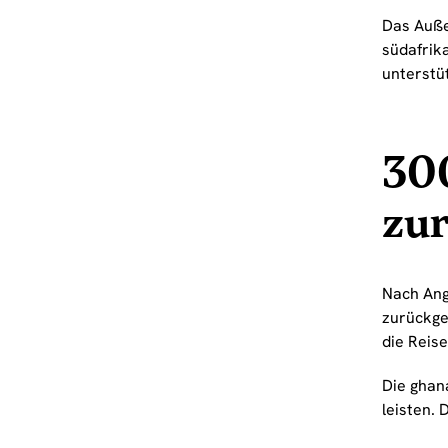
Das Auße
südafrik
unterstü
30
zu
Nach Ang
zurückge
die Reise
Die ghan
leisten. 