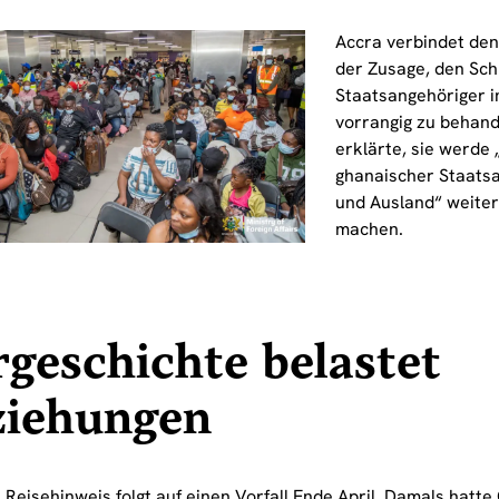
Accra verbindet den
der Zusage, den Sch
Staatsangehöriger 
vorrangig zu behand
erklärte, sie werde
ghanaischer Staatsa
und Ausland“ weiter 
machen.
geschichte belastet
ziehungen
Reisehinweis folgt auf einen Vorfall Ende April.
Damals hatte