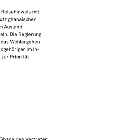
 Reisehinweis mit
utz ghanaischer
im Ausland
eln. Die Regierung
 „das Wohlergehen
ngehöriger im In-
zur Priorität
 Ghana den Vertreter