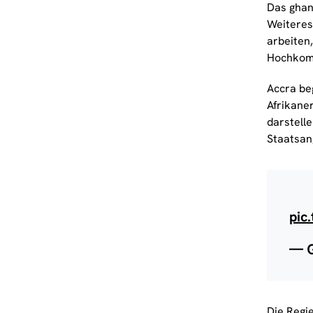
Das ghan
Weiteres
arbeiten
Hochkomm
Accra be
Afrikane
darstell
Staatsan
pic
— 
Die Regie