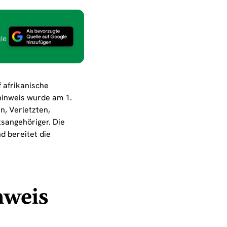
le
 afrikanische
hinweis wurde am 1.
n, Verletzten,
sangehöriger. Die
d bereitet die
nweis