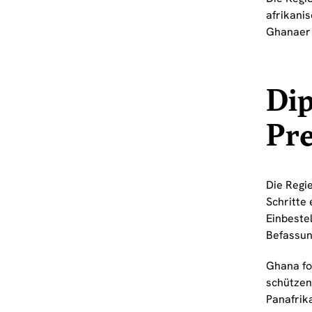
afrikani
Ghanaer 
Dip
Pre
Die Regi
Schritte 
Einbeste
Befassun
Ghana fo
schützen
Panafrik