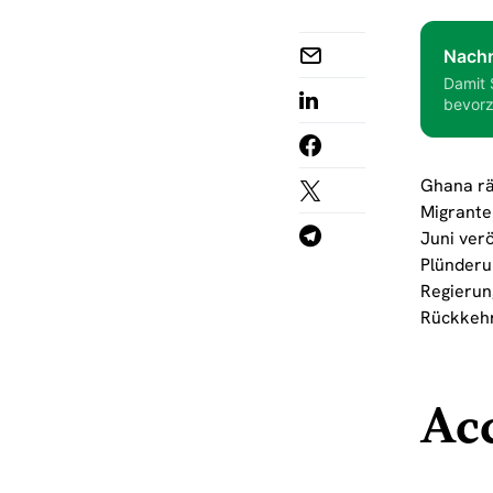
Nachr
Damit 
bevorz
Ghana rä
Migrante
Juni verö
Plünderu
Regierung
Rückkehr
Acc