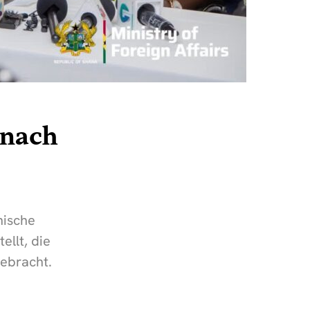
 nach
nische
ellt, die
gebracht.