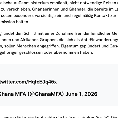
aische Außenministerium empfiehlt, nicht notwendige Reisen n
 zu verschieben. Ghanaerinnen und Ghanaer, die bereits im L
, sollen besonders vorsichtig sein und regelmäßig Kontakt zu
ission halten.
gründet den Schritt mit einer Zunahme fremdenfeindlicher Ge
rinnen und Afrikaner. Gruppen, die sich als Anti-Einwanderu
en, sollen Menschen angegriffen, Eigentum geplündert und Ges
gehöriger geschlossen oder übernommen haben.
.twitter.com/HqfcEJq45x
Ghana MFA (@GhanaMFA)
June 1, 2026
rung erklärte, sie beobachte die Lage mit „großer Sorge“. Die 