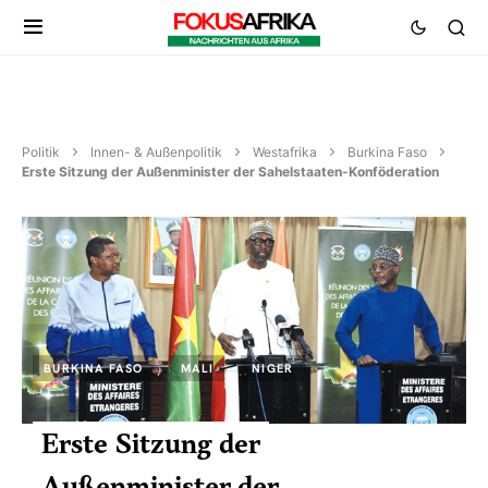
Politik
Innen- & Außenpolitik
Westafrika
Burkina Faso
Erste Sitzung der Außenminister der Sahelstaaten-Konföderation
BURKINA FASO
MALI
NIGER
Erste Sitzung der