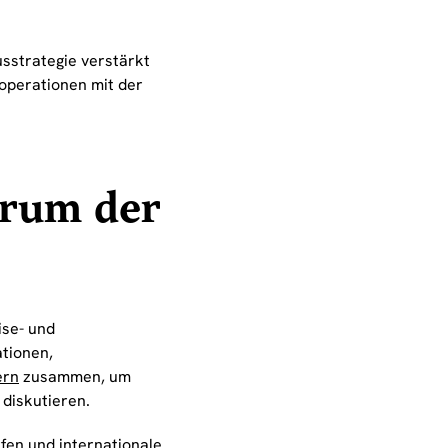
usstrategie verstärkt
ooperationen mit der
orum der
ise- und
tionen,
ern
zusammen, um
diskutieren.
rfen und internationale