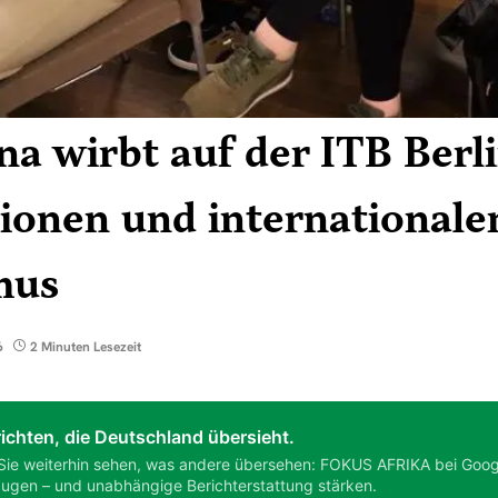
a wirbt auf der ITB Berli
tionen und internationale
mus
6
2 Minuten Lesezeit
ichten, die Deutschland übersieht.
Sie weiterhin sehen, was andere übersehen: FOKUS AFRIKA bei Goog
ugen – und unabhängige Berichterstattung stärken.