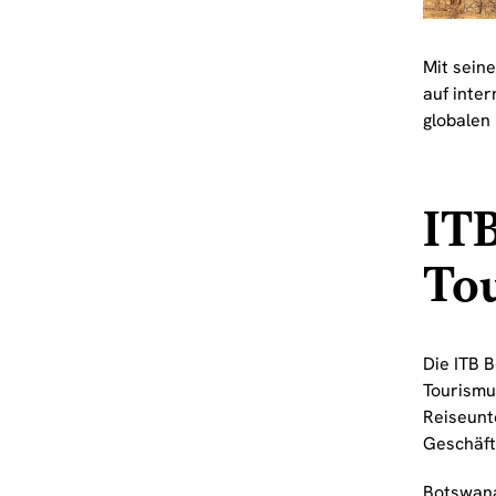
Mit sein
auf inte
globalen 
ITB
To
Die ITB B
Tourismu
Reiseunt
Geschäft
Botswana