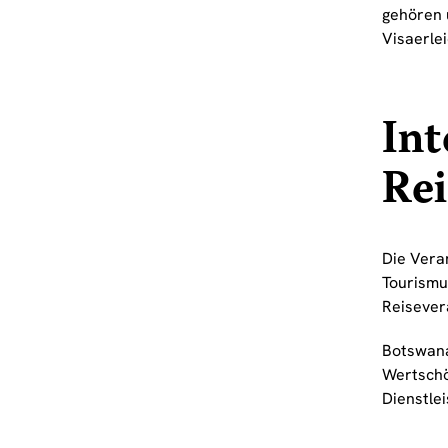
gehören 
Visaerlei
Int
Re
Die Veran
Tourismu
Reisever
Botswana
Wertschö
Dienstle