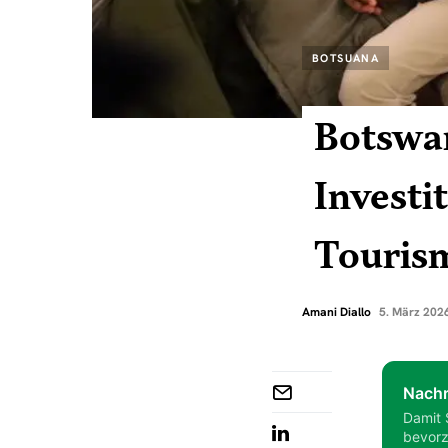
BOTSUANA
Botswan
Investi
Touris
Amani Diallo
5. März 202
Nachr
Damit 
bevorz