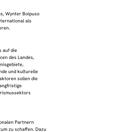
us, Wynter Boipuso
nternational als
eren.
 auf die
rcen des Landes,
nisgebiete,
ände und kulturelle
aktoren sollen die
angfristige
urismussektors
ionalen Partnern
um zu schaffen. Dazu