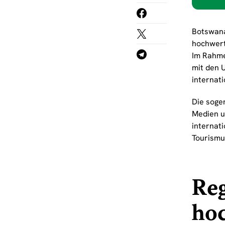
Botswana
hochwert
Im Rahme
mit den 
internat
Die soge
Medien u
internat
Tourismu
Reg
ho