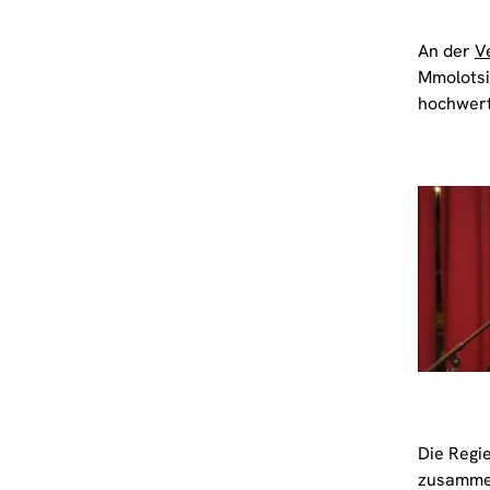
An der
V
Mmolotsi,
hochwerti
Die Regi
zusammen