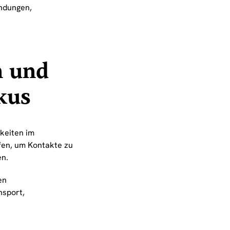
ndungen,
n und
kus
hkeiten im
fen, um Kontakte zu
en.
en
nsport,