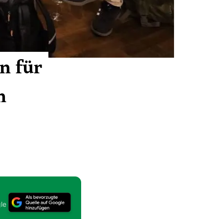
n für
n
le