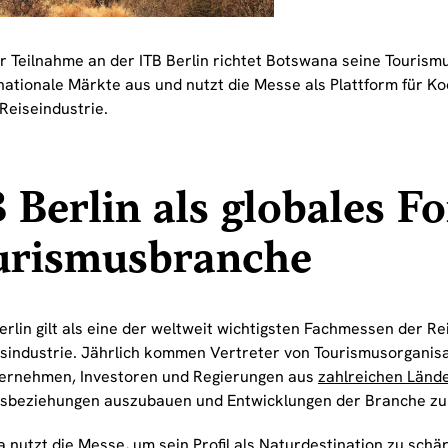
er Teilnahme an der ITB Berlin richtet Botswana seine Tourism
rnationale Märkte aus und nutzt die Messe als Plattform für K
Reiseindustrie.
 Berlin als globales F
urismusbranche
erlin gilt als eine der weltweit wichtigsten Fachmessen der Re
sindustrie. Jährlich kommen Vertreter von Tourismusorganisa
ernehmen, Investoren und Regierungen aus
zahlreichen Länd
sbeziehungen auszubauen und Entwicklungen der Branche zu 
 nutzt die Messe, um sein Profil als Naturdestination zu schä