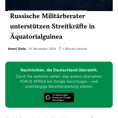
Russische Militärberater
unterstützen Streitkräfte in
Äquatorialguinea
Amani Diallo
14. November 2024
1 Minute Lesezeit
Nachrichten, die Deutschland übersieht.
Damit Sie weiterhin sehen, was andere übersehen:
FOKUS AFRIKA bei Google bevorzugen – und
unabhängige Berichterstattung stärken.