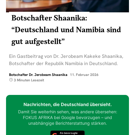
Botschafter Shaanika:
“Deutschland und Namibia sind
gut aufgestellt”
Ein Gastbeitrag von Dr. Jerobeam Kakeke Shaanika,
Botschafter der Republik Namibia in Deutschland.
Botschafter Dr. Jerobeam Shaanika
11. Februar 2026
3 Minuten Lesezeit
Nachrichten, die Deutschland übersieht.
Damit Sie weiterhin sehen, was andere übersehen:
FOKUS AFRIKA bei Google bevorzugen – und
unabhängige Berichterstattung stärken.